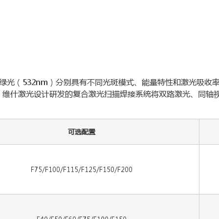
0nm）或绿光（532nm）分别具有不同光斑模式、能量特性和激光
 维什激光设计研发的复合激光扫描焊接系统将双路激光、同轴
可选配置
F75/F100/F115/F125/F150/F200
F40/F50/F60/F75/F100/F150