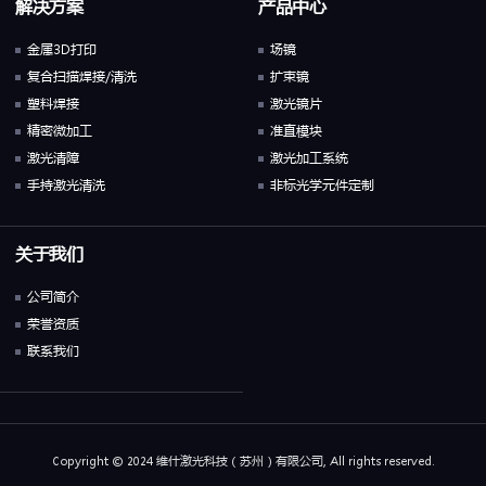
解决方案
产品中心
金属3D打印
场镜
复合扫描焊接/清洗
扩束镜
塑料焊接
激光镜片
精密微加工
准直模块
激光清障
激光加工系统
手持激光清洗
非标光学元件定制
关于我们
公司简介
荣誉资质
联系我们
Copyright © 2024 维什激光科技（苏州）有限公司, All rights reserved.