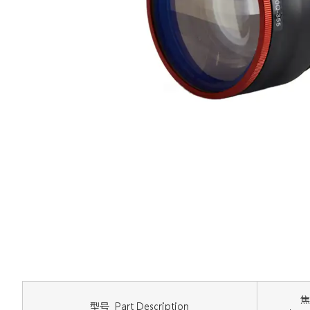
焦
型号 Part Description