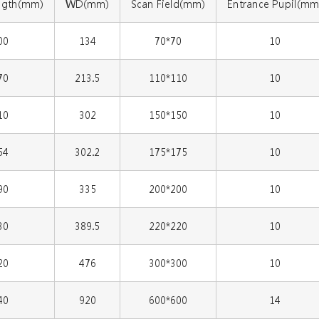
ngth(mm)
WD(mm)
Scan Field(mm)
Entrance Pupil(mm
00
134
70*70
10
70
213.5
110*110
10
10
302
150*150
10
54
302.2
175*175
10
90
335
200*200
10
30
389.5
220*220
10
20
476
300*300
10
40
920
600*600
14