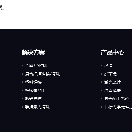
质。
。
解决方案
产品中心
金属3D打印
场镜
复合扫描焊接/清洗
扩束镜
塑料焊接
激光镜片
精密微加工
准直模块
激光清障
激光加工系统
手持激光清洗
非标光学元件