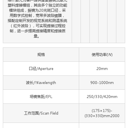
塑料焊接模组，其由多个独立的功能
模块组成，振镜为20光斑口径，采
用数字式控制，宽带多波段镀膜，
搭配定制开发的视觉系统和测温系统
（红外波段），可实现焊接过程控
制，进一步提高焊接精度和焊接质
量。
规格
使用功率(W)
口径/Aperture
20mm
波长/Wavelength
900-1000nm
场镜焦距/EFL
250/330/420mm
(175×175)-
工作范围/Scan Field
(330×330)mm2000