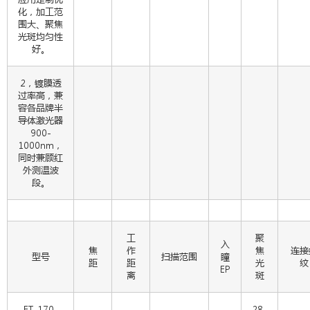
化，加工范
围大、聚焦
光斑均匀性
好。
2，镀膜透
过率高，兼
容各品牌半
导体激光器
900-
1000nm，
同时兼顾红
外测温波
段。
工
聚
入
焦
作
焦
连接
型号
扫描范围
瞳
距
距
光
纹
EP
离
斑
FT-170-
28-