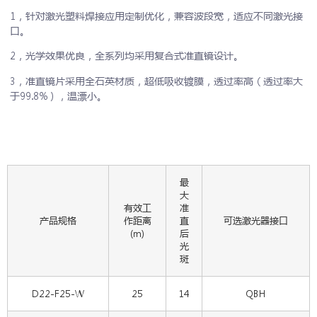
1，针对激光塑料焊接应用定制优化，兼容波段宽，适应不同激光接
口。
2，光学效果优良，全系列均采用复合式准直镜设计。
3，准直镜片采用全石英材质，超低吸收镀膜，透过率高（透过率大
于99.8%），温漂小。
最
大
有效工
准
产品规格
作距离
直
可选激光器接口
(m)
后
光
斑
D22-F25-W
25
14
QBH