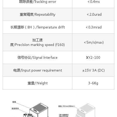
跟踪误差/Tracking error
＜0.4ms
重复精度/Repeatability
＜2.0urad
长期漂移（8H）/Temperature drift
＜0.3mrad
加工速
＜5m/s(max)
度/Precision marking speed (f160)
信号协议/Signal interface
XY2-100
电源/Input power requirement
±15V 3A (DC)
重量/Weight
3-6Kg