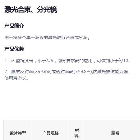
激光合束、分光镜
产品简介
用于将多个单一波段的激光进行合束或分离。
产品优势
1，面型精度高，小于λ/6，部分要求高的应用，可做到小于λ/10.
2，膜层反射率(>99.8%)或透射率高(>99.8%);抗激光损伤能力强，
使用寿命长。
材
镜片类型
产品规格
膜系
料