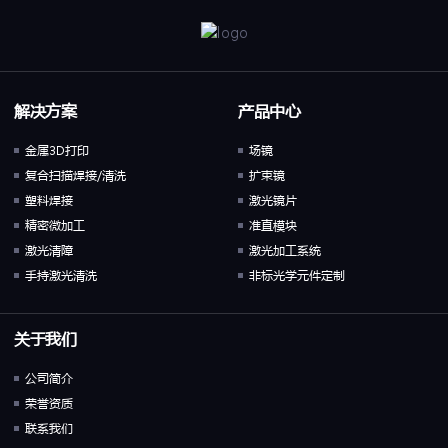
解决方案
产品中心
金属3D打印
场镜
复合扫描焊接/清洗
扩束镜
塑料焊接
激光镜片
精密微加工
准直模块
激光清障
激光加工系统
手持激光清洗
非标光学元件定制
关于我们
公司简介
荣誉资质
联系我们